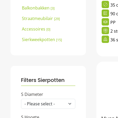
35 
Balkonbakken
[3]
90 
Straatmeubilair
[29]
PP
Accessoires
[0]
2 s
Sierkweekpotten
36 
[15]
Filters Sierpotten
S Diameter
S Hoogte