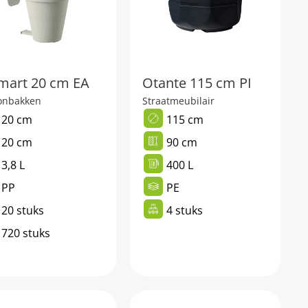
mart 20 cm EA
Otante 115 cm PI
onbakken
Straatmeubilair
20 cm
115 cm
20 cm
90 cm
3,8 L
400 L
PP
PE
20 stuks
4 stuks
720 stuks