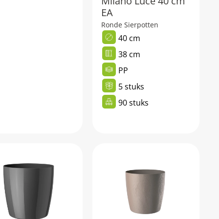
Milano Luce 40 cm
EA
Ronde Sierpotten
40 cm
38 cm
PP
5 stuks
90 stuks