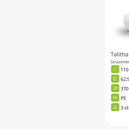
Talith
Straatmeu
110
62,
370
PE
3 s