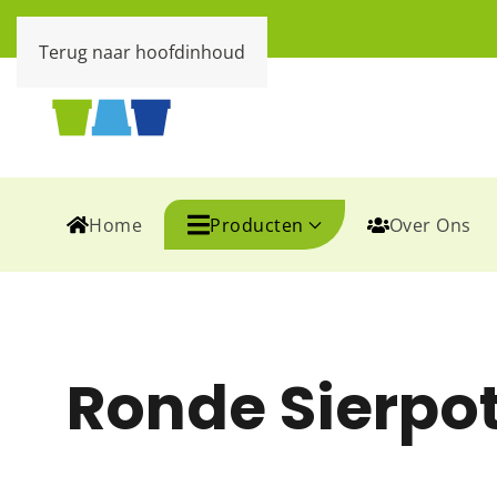
Terug naar hoofdinhoud
Home
Producten
Over Ons
Ronde Sierpo