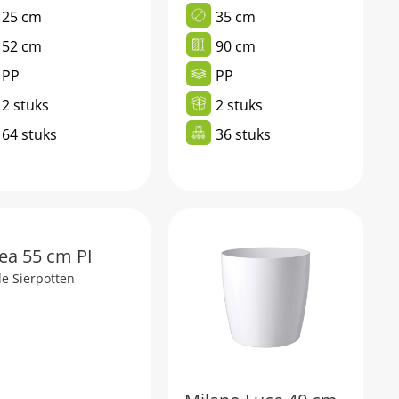
25 cm
35 cm
52 cm
90 cm
PP
PP
2 stuks
2 stuks
64 stuks
36 stuks
tea 55 cm PI
e Sierpotten