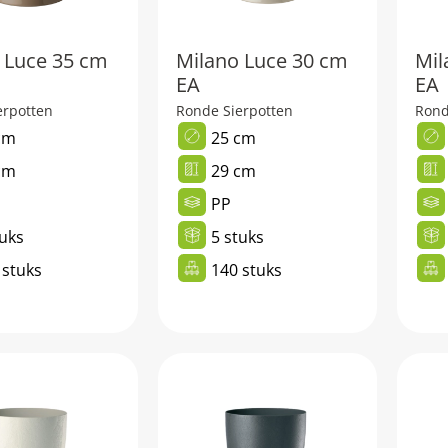
 Luce 35 cm
Milano Luce 30 cm
Mil
EA
EA
erpotten
Ronde Sierpotten
Rond
cm
25 cm
cm
29 cm
PP
tuks
5 stuks
 stuks
140 stuks