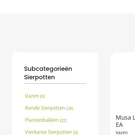
Subcategorieën
Sierpotten
Vazen
[6]
Ronde Sierpotten
[28]
Musa L
Plantenbakken
[22]
EA
Vierkante Sierpotten
Vazen
[6]