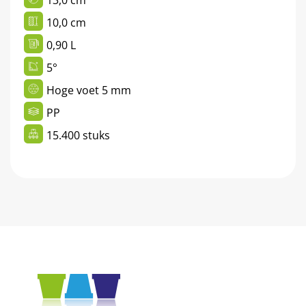
10,0 cm
0,90 L
5°
Hoge voet 5 mm
PP
15.400 stuks