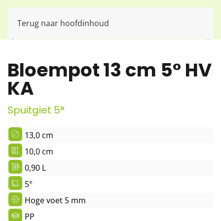
Terug naar hoofdinhoud
Bloempot 13 cm 5° HV
KA
Spuitgiet 5°
13,0 cm
10,0 cm
0,90 L
5°
Hoge voet 5 mm
PP