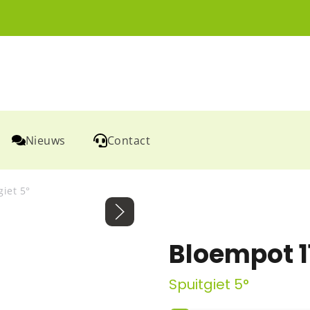
Nieuws
Contact
giet 5°
Bloempot 1
Spuitgiet 5°