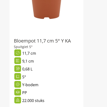
Bloempot 11,7 cm 5° Y KA
Spuitgiet 5°
11,7 cm
9,1 cm
0,68 L
5°
Y-bodem
PP
22.000 stuks