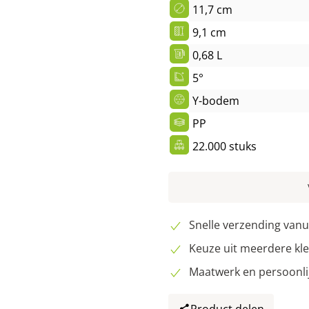
11,7 cm
9,1 cm
0,68 L
5°
Y-bodem
PP
22.000 stuks
Snelle verzending van
Keuze uit meerdere kle
Maatwerk en persoonli