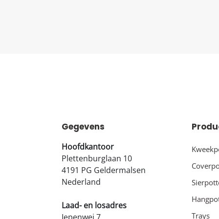
Gegevens
Produ
Hoofdkantoor
Kweekp
Plettenburglaan 10
Coverpo
4191 PG Geldermalsen
Nederland
Sierpot
Hangpo
Laad- en losadres
Trays
Iepenwei 7