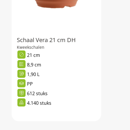
Schaal Vera 21 cm DH
Kweekschalen
21 cm
8,9 cm
1,90 L
PP
612 stuks
4.140 stuks