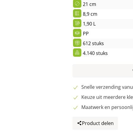
21 cm
8,9 cm
1,90 L
PP
612 stuks
4.140 stuks
Snelle verzending van
Keuze uit meerdere kle
Maatwerk en persoonli
Product delen