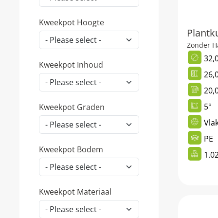
Kweekpot Hoogte
Plantku
Zonder H
32,
Kweekpot Inhoud
26,
20,0
5°
Kweekpot Graden
Vla
PE
Kweekpot Bodem
1.0
Kweekpot Materiaal