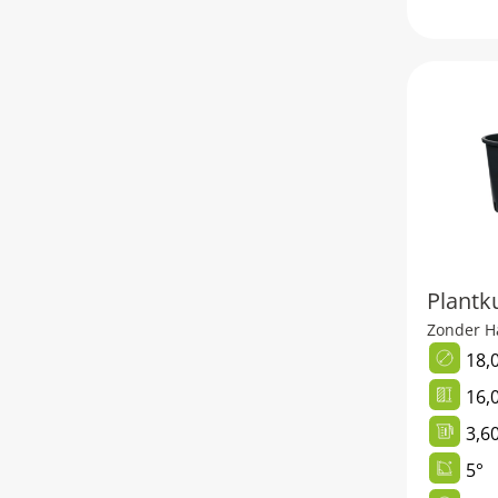
Plantk
Zonder H
18,
16,
3,60
5°