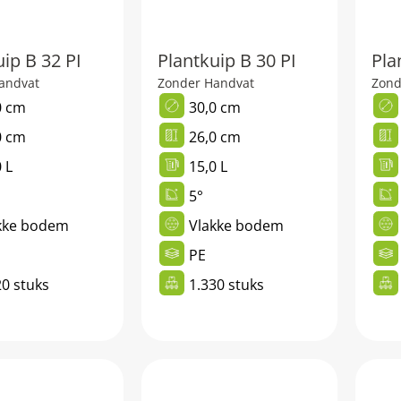
ip B 32 PI
Plantkuip B 30 PI
Pla
andvat
Zonder Handvat
Zond
0 cm
30,0 cm
0 cm
26,0 cm
 L
15,0 L
5°
kke bodem
Vlakke bodem
PE
20 stuks
1.330 stuks