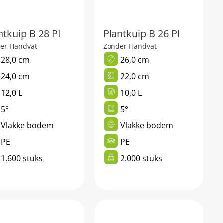
ntkuip B 28 PI
Plantkuip B 26 PI
er Handvat
Zonder Handvat
28,0 cm
26,0 cm
24,0 cm
22,0 cm
12,0 L
10,0 L
5°
5°
Vlakke bodem
Vlakke bodem
PE
PE
1.600 stuks
2.000 stuks