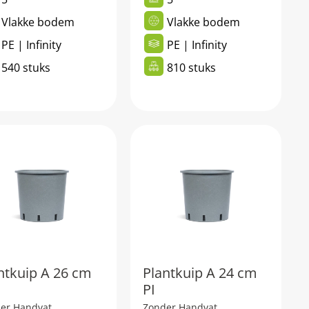
Vlakke bodem
Vlakke bodem
PE | Infinity
PE | Infinity
540 stuks
810 stuks
ntkuip A 26 cm
Plantkuip A 24 cm
PI
er Handvat
Zonder Handvat