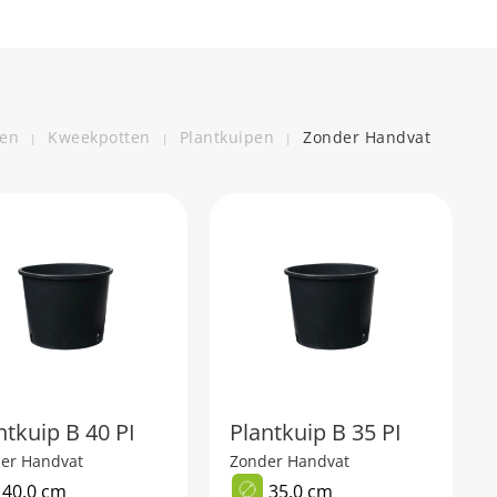
ten
Kweekpotten
Plantkuipen
Zonder Handvat
ntkuip B 40 PI
Plantkuip B 35 PI
er Handvat
Zonder Handvat
40,0 cm
35,0 cm