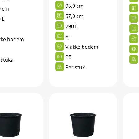
95,0 cm
0 cm
57,0 cm
 L
290 L
5°
kke bodem
Vlakke bodem
PE
 stuks
Per stuk