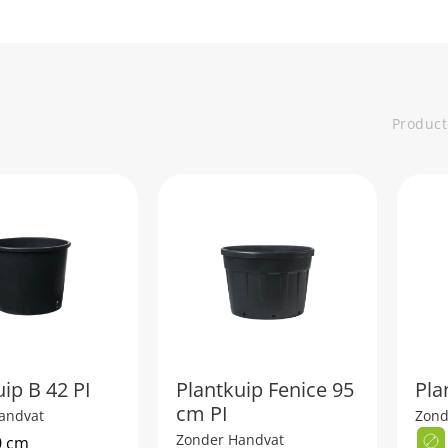
Produc
ip B 42 PI
Plantkuip Fenice 95
Pla
cm PI
andvat
Zond
Zonder Handvat
0 cm