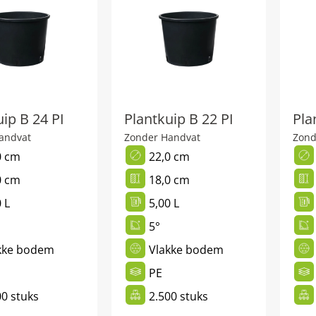
ip B 24 PI
Plantkuip B 22 PI
Pla
andvat
Zonder Handvat
Zond
0 cm
22,0 cm
0 cm
18,0 cm
 L
5,00 L
5°
kke bodem
Vlakke bodem
PE
00 stuks
2.500 stuks