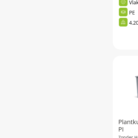
Vla
PE
4.2
Plantk
PI
Zonder H