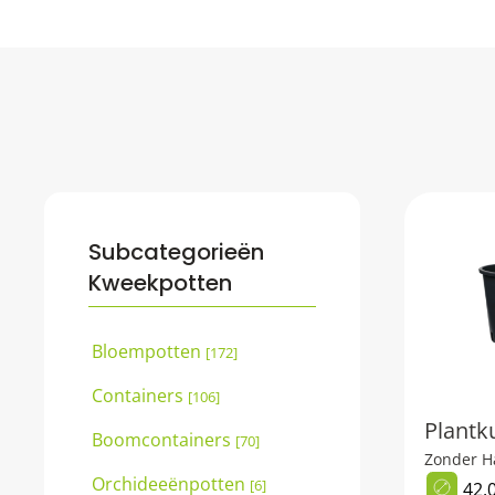
Subcategorieën
Kweekpotten
Bloempotten
[172]
Containers
[106]
Plantku
Boomcontainers
[70]
Zonder H
Orchideeënpotten
[6]
42,