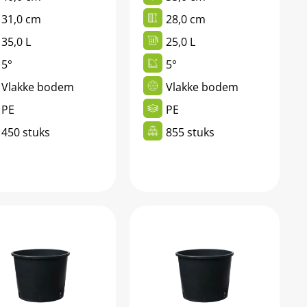
31,0 cm
28,0 cm
35,0 L
25,0 L
5°
5°
Vlakke bodem
Vlakke bodem
PE
PE
450 stuks
855 stuks