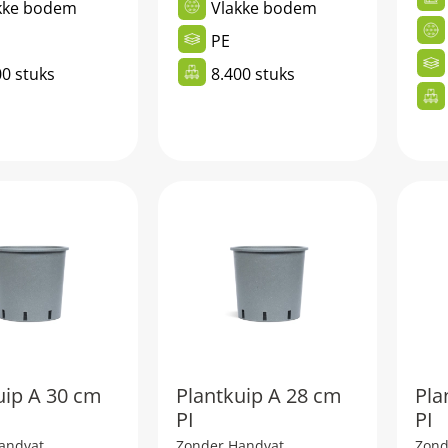
kke bodem
Vlakke bodem
PE
00 stuks
8.400 stuks
uip A 30 cm
Plantkuip A 28 cm
Pla
PI
PI
andvat
Zonder Handvat
Zond