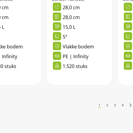
0 cm
28,0 cm
0 cm
28,0 cm
 L
15,0 L
5°
kke bodem
Vlakke bodem
 Infinity
PE | Infinity
80 stuks
1.520 stuks
1
2
3
4