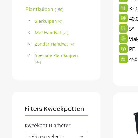
32,
Plantkuipen
[150]
40,0
Sierkuipen
[0]
5°
Met Handvat
[21]
Vla
Zonder Handvat
[74]
PE
Speciale Plantkuipen
450
[44]
Filters Kweekpotten
Kweekpot Diameter