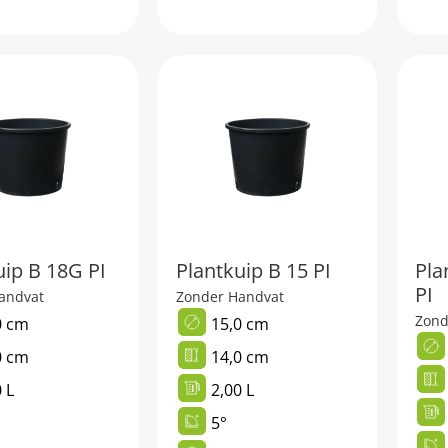
uip B 18G PI
Plantkuip B 15 PI
Pla
PI
andvat
Zonder Handvat
Zond
0 cm
15,0 cm
0 cm
14,0 cm
 L
2,00 L
5°