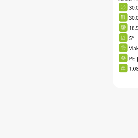
30,
30,
18,5
5°
Vla
PE |
1.0