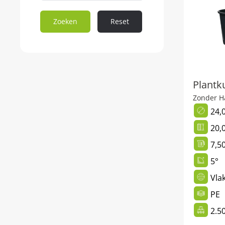
Zoeken
Reset
Plantku
Zonder H
24,
20,
7,50
5°
Vla
PE
2.5