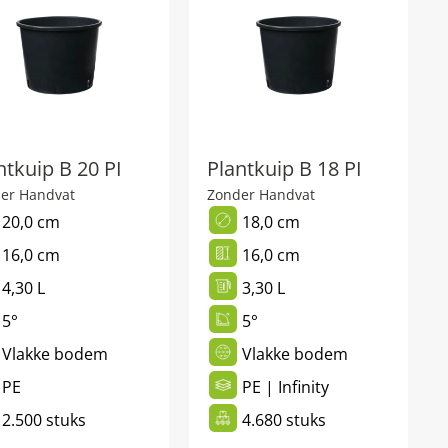
ntkuip B 20 PI
Plantkuip B 18 PI
er Handvat
Zonder Handvat
20,0 cm
18,0 cm
16,0 cm
16,0 cm
4,30 L
3,30 L
5°
5°
Vlakke bodem
Vlakke bodem
PE
PE | Infinity
2.500 stuks
4.680 stuks