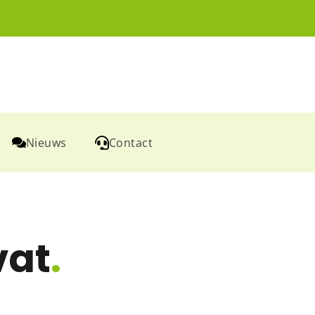
Nieuws
Contact
vat
.