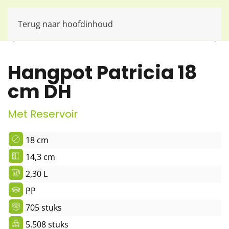
Terug naar hoofdinhoud
Hangpot Patricia 18
cm DH
Met Reservoir
18 cm
14,3 cm
2,30 L
PP
705 stuks
5.508 stuks