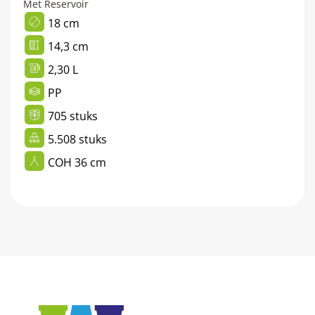
Met Reservoir
18 cm
14,3 cm
2,30 L
PP
705 stuks
5.508 stuks
COH 36 cm