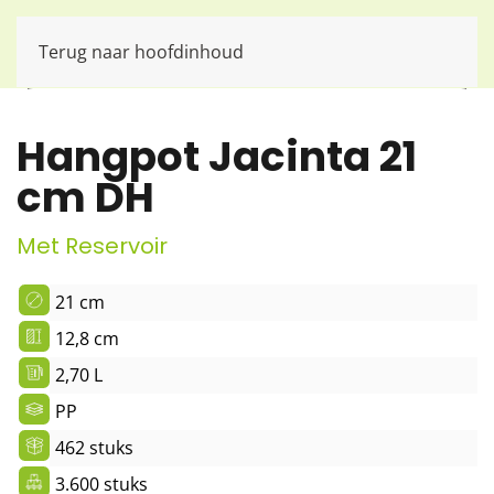
Terug naar hoofdinhoud
Hangpot Jacinta 21
cm DH
Met Reservoir
21 cm
12,8 cm
2,70 L
PP
462 stuks
3.600 stuks