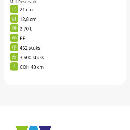
Met Reservoir
21 cm
12,8 cm
2,70 L
PP
462 stuks
3.600 stuks
COH 40 cm