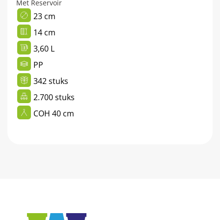
Met Reservoir
23 cm
14 cm
3,60 L
PP
342 stuks
2.700 stuks
COH 40 cm