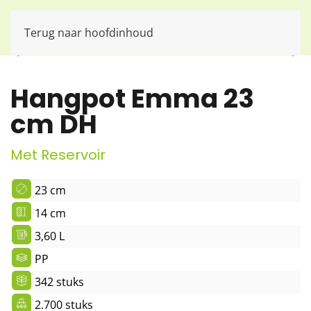
Terug naar hoofdinhoud
Hangpot Emma 23
cm DH
Met Reservoir
23 cm
14 cm
3,60 L
PP
342 stuks
2.700 stuks