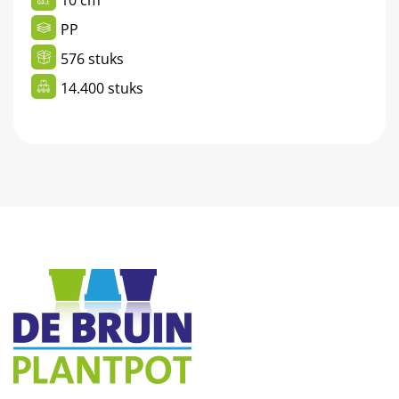
PP
576 stuks
14.400 stuks