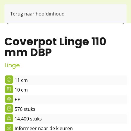
Terug naar hoofdinhoud
Coverpot Linge 110
mm DBP
Linge
11 cm
10 cm
PP
576 stuks
14.400 stuks
Informeer naar de kleuren