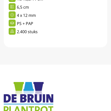
6,5 cm
4 x 12 mm
PS + PAP
2.400 stuks