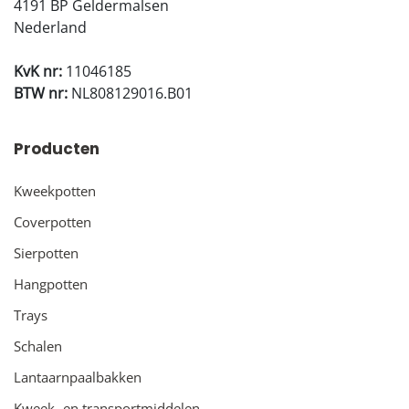
4191 BP Geldermalsen
Nederland
KvK nr:
11046185
BTW nr:
NL808129016.B01
Producten
Kweekpotten
Coverpotten
Sierpotten
Hangpotten
Trays
Schalen
Lantaarnpaalbakken
Kweek- en transportmiddelen