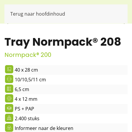
Terug naar hoofdinhoud
Tray Normpack® 208
Normpack® 200
40 x 28 cm
10/10,5/11 cm
6,5 cm
4 x 12 mm
PS + PAP
2.400 stuks
Informeer naar de kleuren