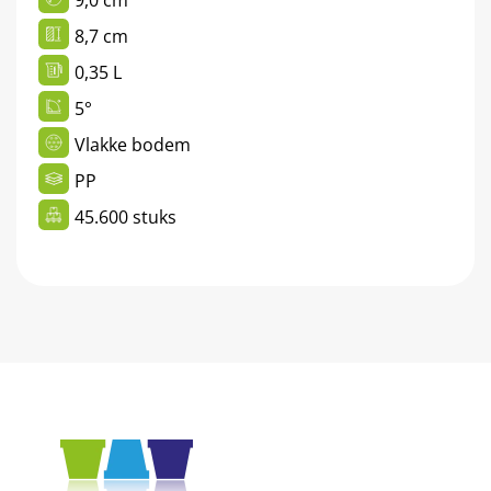
8,7 cm
0,35 L
5°
Vlakke bodem
PP
45.600 stuks