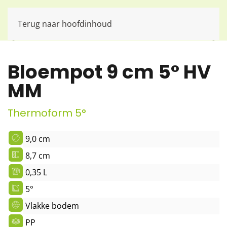
Terug naar hoofdinhoud
Bloempot 9 cm 5° HV
MM
Thermoform 5°
9,0 cm
8,7 cm
0,35 L
5°
Vlakke bodem
PP